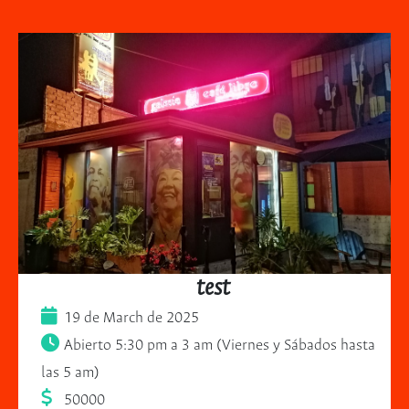
test
19 de March de 2025
Abierto 5:30 pm a 3 am (Viernes y Sábados hasta
las 5 am)
50000