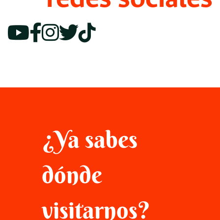
¿Ya sabes
dónde
visitarnos?