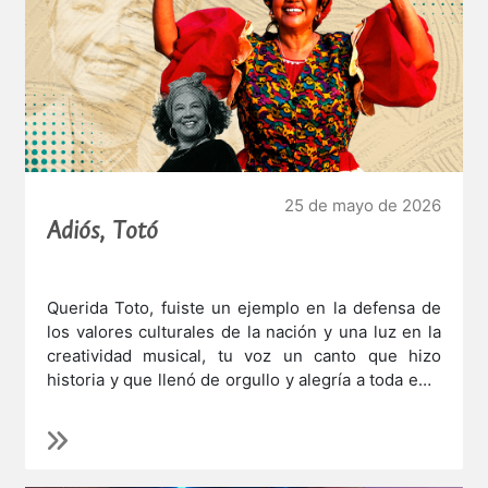
25 de mayo de 2026
Adiós, Totó
Querida Toto, fuiste un ejemplo en la defensa de
los valores culturales de la nación y una luz en la
creatividad musical, tu voz un canto que hizo
historia y que llenó de orgullo y alegría a toda esta
nación.
Diseño a partir de fotografías: Jesús Avilés/Infobae
Te recordaremos siempre y seguiremos tu camino.
Para toda su familia nuestros más sentidos
pesares.