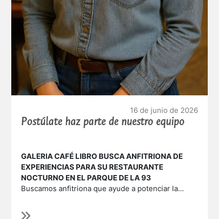
16 de junio de 2026
Postúlate haz parte de nuestro equipo
GALERIA CAFÉ LIBRO BUSCA ANFITRIONA DE
EXPERIENCIAS PARA SU RESTAURANTE
NOCTURNO EN EL PARQUE DE LA 93
Buscamos anfitriona que ayude a potenciar la
experiencia de nuestro restaurante y a promover
Nuestro objetivo va más allá de vender un
nuestros platos con excelente presencia, carisma,
producto: buscamos crear una experiencia