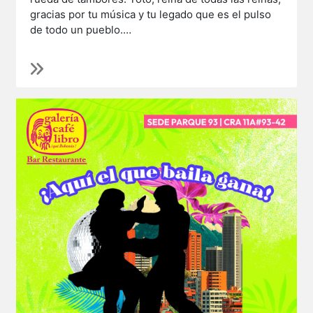
gracias por tu música y tu legado que es el pulso
de todo un pueblo.
Honor el nuestro de haberte tenido engalanando
nuestro escenario tantas veces y de seguir
haciendo sonar tu música eterna 🙏 Vuela alto 🕊️
Te abrazamos fuerte
@marcoviniciotambor
y a
toda la familia.