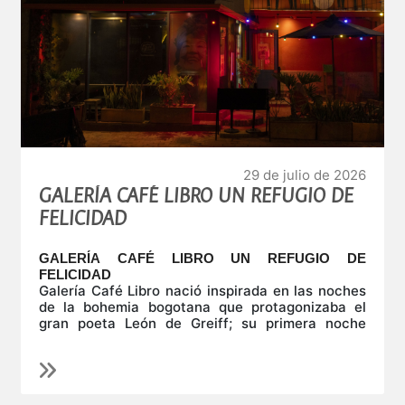
29 de julio de 2026
GALERÍA CAFÉ LIBRO UN REFUGIO DE
FELICIDAD
GALERÍA CAFÉ LIBRO UN REFUGIO DE
FELICIDAD
Galería Café Libro nació inspirada en las noches
de la bohemia bogotana que protagonizaba el
gran poeta León de Greiff; su primera noche
inaugural fue en su honor, con el verso y la prosa
de varios poetas como Juan Manuel Roca, José
Nacimos porque hacíamos falta: Bogotá
Luis Díaz-Granados, J. Mario Arbeláez y otras
necesitaba un espacio en que se juntaran las
luminarias; el 18 de julio de 1982 fue su bautizo
distintas expresiones artísticas, la pintura, la
como galería, librería y como cafetín de tertulia,
literatura, el cine, el teatro, las músicas