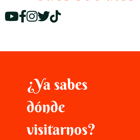
¿Ya sabes
dónde
visitarnos?