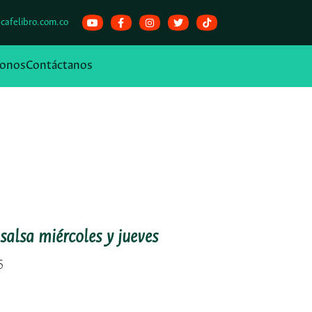
cafelibro.com.co
onos
Contáctanos
salsa miércoles y jueves
6