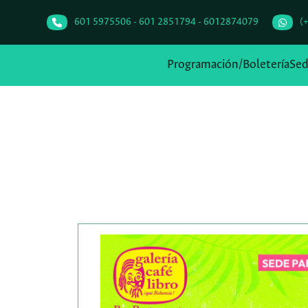
601 5975506 - 601 2851794 - 6012874079
(
Programación/Boletería
Se