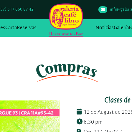
+57) 317 660 87 42
info@galeria
des
Carta
Reservas
Noticias
Galería
B
Clases de 
12 de August de 202
6:30 pm