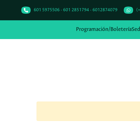
601 5975506 - 601 2851794 - 6012874079
(
Programación/Boletería
Se