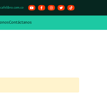
cafelibro.com.co
onos
Contáctanos