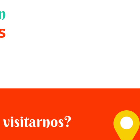
n
s
 visitarnos?