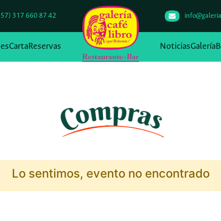
+57) 317 660 87 42
info@galeria
des
Carta
Reservas
Noticias
Galería
B
Lo sentimos, evento no encontrado