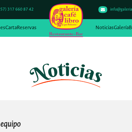
+57) 317 660 87 42
info@galeria
des
Carta
Reservas
Noticias
Galería
B
 equipo