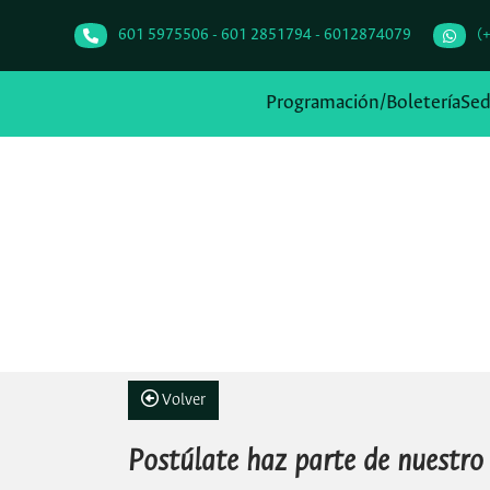
601 5975506 - 601 2851794 - 6012874079
(
Programación/Boletería
Se
Volver
Postúlate haz parte de nuestro