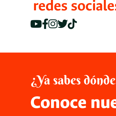
redes sociale
¿Ya sabes dónde
Conoce nue