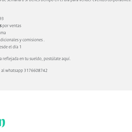
 93
s
por ventas
isma
dicionales y comisiones .
sde el día 1
ea reflejada en tu sueldo, postúlate aquí.
o o al whatsapp 3176608742
n