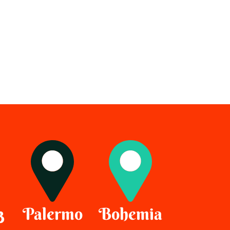
3
Palermo
Bohemia