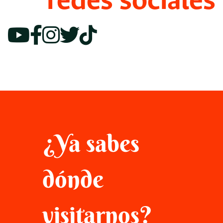
redes sociales
¿Ya sabes
dónde
visitarnos?